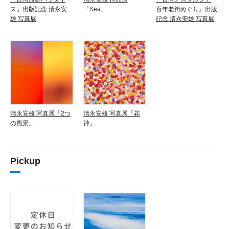
ス』出版記念 清永安
「Sea」
百年老街めぐり』出版
雄 写真展
記念 清永安雄 写真展
清永安雄 写真展「2つ
清永安雄 写真展「花
の風景」
神」
Pickup