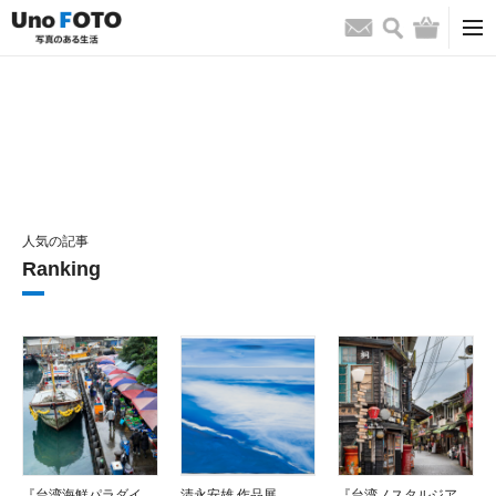
検索
バッグ
お問い合わせ
人気の記事
Ranking
『台湾海鮮パラダイ
清永安雄 作品展
『台湾ノスタルジア