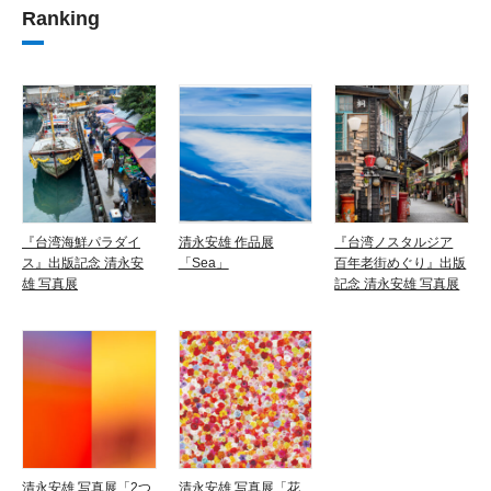
Ranking
『台湾海鮮パラダイ
清永安雄 作品展
『台湾ノスタルジア
ス』出版記念 清永安
「Sea」
百年老街めぐり』出版
雄 写真展
記念 清永安雄 写真展
清永安雄 写真展「2つ
清永安雄 写真展「花