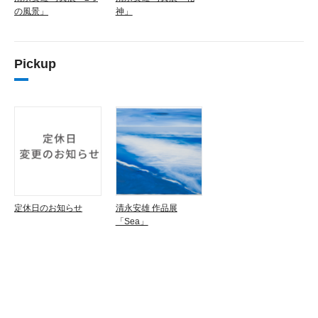
の風景」
神」
Pickup
定休日のお知らせ
清永安雄 作品展
「Sea」