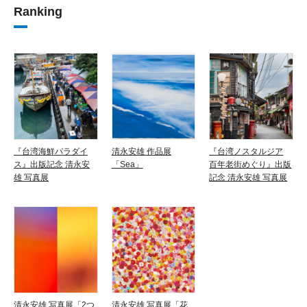
Ranking
『台湾海鮮パラダイ
清永安雄 作品展
『台湾ノスタルジア
ス』出版記念 清永安
「Sea」
百年老街めぐり』出版
雄 写真展
記念 清永安雄 写真展
清永安雄 写真展「2つ
清永安雄 写真展「花