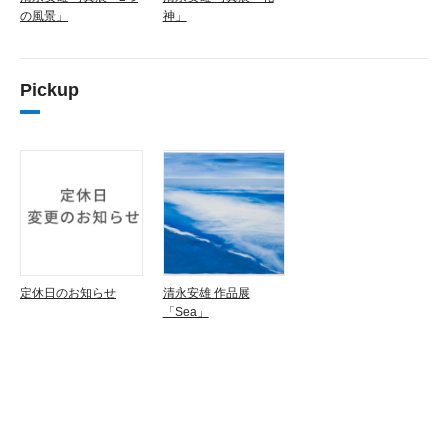
の風景」
神」
Pickup
定休日のお知らせ
清永安雄 作品展
「Sea」