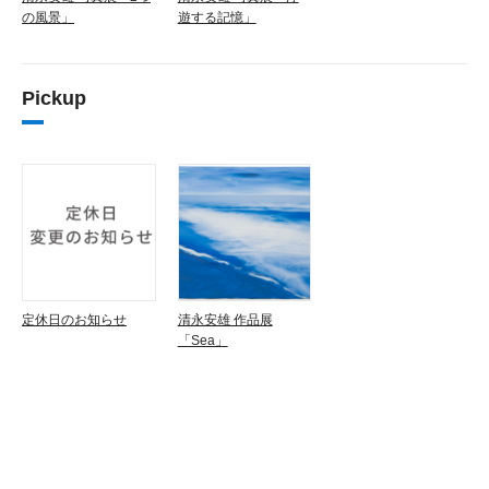
の風景」
遊する記憶」
Pickup
定休日のお知らせ
清永安雄 作品展
「Sea」