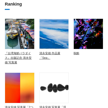
Ranking
『台湾海鮮パラダイ
清永安雄 作品展
秋酔
ス』出版記念 清永安
「Sea」
雄 写真展
清永安雄 写真展「2つ
清永安雄 写真展「浮