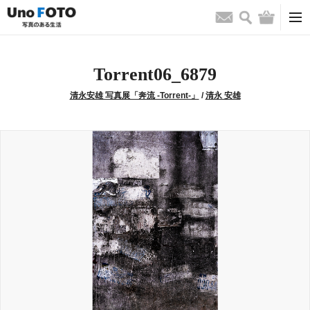
検索
バッグ
お問い合わせ
Torrent06_6879
清永安雄 写真展「奔流 -Torrent-」
/
清永 安雄