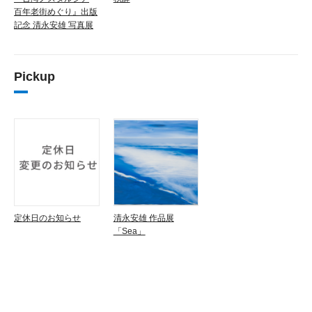
百年老街めぐり』出版
記念 清永安雄 写真展
Pickup
定休日のお知らせ
清永安雄 作品展
「Sea」