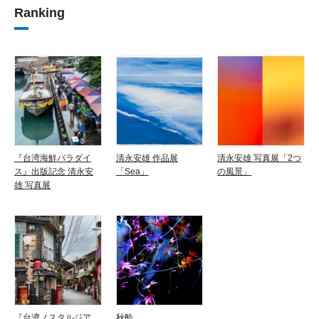
Ranking
『台湾海鮮パラダイ
清永安雄 作品展
清永安雄 写真展「2つ
ス』出版記念 清永安
「Sea」
の風景」
雄 写真展
『台湾ノスタルジア
秋酔