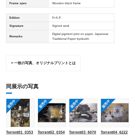
Frame spec
Wooden black frame
Edition
5+A.P.
Signature
Signed work
Digital pigment print on paper. Japanese
Remarks
Traditional Paper kyokushi
> 一枚の写真、オリジナルプリントとは
同展示の写真
販売中
販売中
販売中
販売中
Torrent01_0353
Torrent02_0354
Torrent03_6070
Torrent04_6222