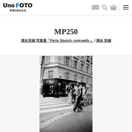
検索
バッグ
お問い合わせ
MP250
清永安雄 写真展「Paris Sketch -regrowth-」
/
清永 安雄