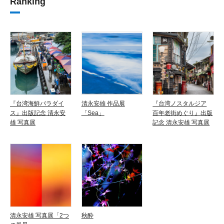
Ranking
『台湾海鮮パラダイ
清永安雄 作品展
『台湾ノスタルジア
ス』出版記念 清永安
「Sea」
百年老街めぐり』出版
雄 写真展
記念 清永安雄 写真展
清永安雄 写真展「2つ
秋酔