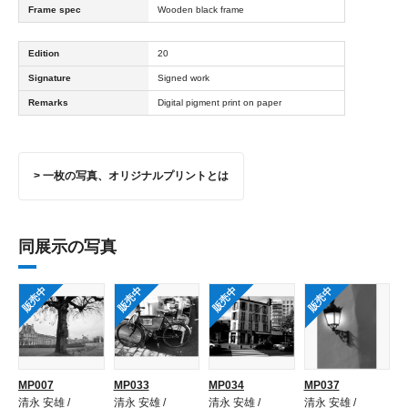
Frame spec
Wooden black frame
Edition
20
Signature
Signed work
Remarks
Digital pigment print on paper
> 一枚の写真、オリジナルプリントとは
同展示の写真
販売中
販売中
販売中
販売中
MP007
MP033
MP034
MP037
清永 安雄 /
清永 安雄 /
清永 安雄 /
清永 安雄 /