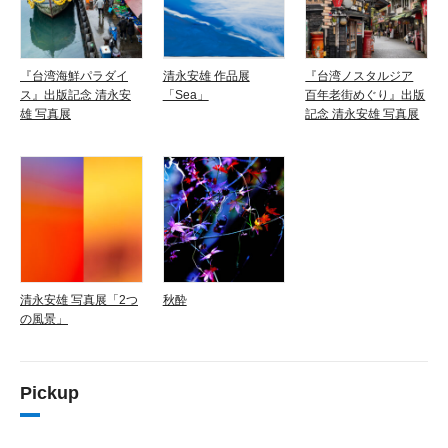
『台湾海鮮パラダイ
清永安雄 作品展
『台湾ノスタルジア
ス』出版記念 清永安
「Sea」
百年老街めぐり』出版
雄 写真展
記念 清永安雄 写真展
清永安雄 写真展「2つ
秋酔
の風景」
Pickup