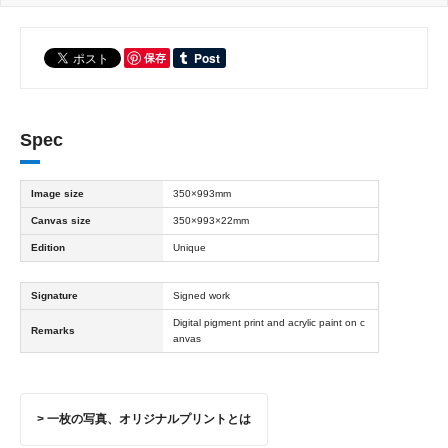
保存
Spec
Image size
350×993mm
Canvas size
350×993×22mm
Edition
Unique
Signature
Signed work
Digital pigment print and acrylic paint on c
Remarks
anvas
> 一枚の写真、オリジナルプリントとは