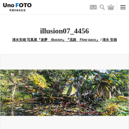
検索
バッグ
お問い合わせ
illusion07_4456
清永安雄 写真展『迷夢 illusion』『流路 Flow pass』
/
清永 安雄