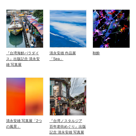
『台湾海鮮パラダイ
清永安雄 作品展
秋酔
ス』出版記念 清永安
「Sea」
雄 写真展
清永安雄 写真展「2つ
『台湾ノスタルジア
の風景」
百年老街めぐり』出版
記念 清永安雄 写真展