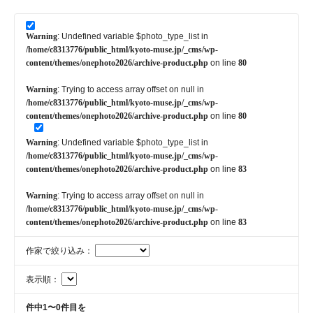
Warning
: Undefined variable $photo_type_list in
/home/c8313776/public_html/kyoto-muse.jp/_cms/wp-
content/themes/onephoto2026/archive-product.php
on line
80
Warning
: Trying to access array offset on null in
/home/c8313776/public_html/kyoto-muse.jp/_cms/wp-
content/themes/onephoto2026/archive-product.php
on line
80
Warning
: Undefined variable $photo_type_list in
/home/c8313776/public_html/kyoto-muse.jp/_cms/wp-
content/themes/onephoto2026/archive-product.php
on line
83
Warning
: Trying to access array offset on null in
/home/c8313776/public_html/kyoto-muse.jp/_cms/wp-
content/themes/onephoto2026/archive-product.php
on line
83
作家で絞り込み：
表示順：
件中1〜0件目を