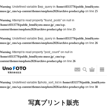
Warning
: Undefined variable $wp_query in
/home/c8313776/public_html/kyoto-
muse.jp/_cms/wp-content/themes/onephoto2026/archive-product.php
on line
25
Warning
: Attempt to read property "found_posts" on null in
/home/c8313776/public_html/kyoto-muse.jp/_cms/wp-
content/themes/onephoto2026/archive-product.php
on line
25
Warning
: Undefined variable $wp_query in
/home/c8313776/public_html/kyoto-
muse.jp/_cms/wp-content/themes/onephoto2026/archive-product.php
on line
26
Warning
: Attempt to read property "post_count" on null in
/home/c8313776/public_html/kyoto-muse.jp/_cms/wp-
content/themes/onephoto2026/archive-product.php
on line
26
検索
バッグ
お問い合わせ
Warning
: Undefined variable $photo_sort_list in
/home/c8313776/public_html/kyoto-
muse.jp/_cms/wp-content/themes/onephoto2026/archive-product.php
on line
38
写真プリント販売