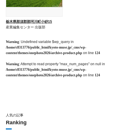
栃木県那須郡那珂川町小砂15
産業編集センター 出版部
Warning
: Undefined variable $wp_query in
/home/c8313776/public_html/kyoto-muse.jp/_cms/wp-
content/themes/onephoto2026/archive-product.php
on line
124
Warning
: Attempt to read property "max_num_pages" on null in
/home/c8313776/public_html/kyoto-muse.jp/_cms/wp-
content/themes/onephoto2026/archive-product.php
on line
124
人気の記事
Ranking