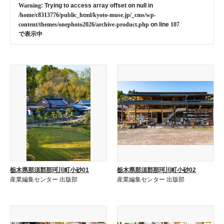
Warning
: Trying to access array offset on null in
/home/c8313776/public_html/kyoto-muse.jp/_cms/wp-
content/themes/onephoto2026/archive-product.php
on line
107
で表示中
栃木県那須郡那珂川町小砂01
栃木県那須郡那珂川町小砂02
産業編集センター 出版部
産業編集センター 出版部