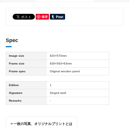
保存
Spec
Image size
820×570mm
Frame size
839×593×63mm
Frame spec
Original wooden panel
Edition
1
Signature
Singed work
Remarks
-
> 一枚の写真、オリジナルプリントとは