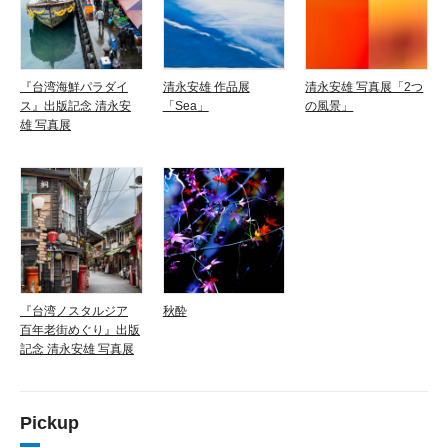
『台湾海鮮パラダイ
清永安雄 作品展
清永安雄 写真展「2つ
ス』出版記念 清永安
「Sea」
の風景」
雄 写真展
『台湾ノスタルジア
秋酔
百年老街めぐり』出版
記念 清永安雄 写真展
Pickup