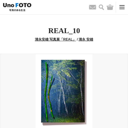
検索
バッグ
お問い合わせ
REAL_10
清永安雄 写真展「REAL」
/
清永 安雄