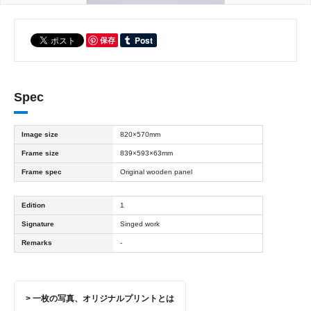
保存
Spec
Image size
820×570mm
Frame size
839×593×63mm
Frame spec
Original wooden panel
Edition
1
Signature
Singed work
Remarks
-
> 一枚の写真、オリジナルプリントとは