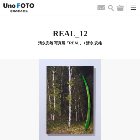
検索
バッグ
お問い合わせ
REAL_12
清永安雄 写真展「REAL」
/
清永 安雄