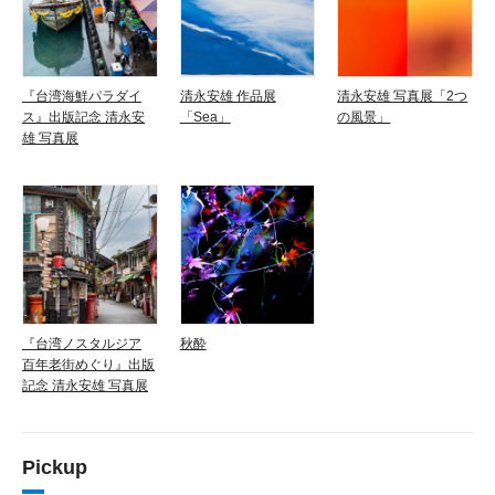
『台湾海鮮パラダイ
清永安雄 作品展
清永安雄 写真展「2つ
ス』出版記念 清永安
「Sea」
の風景」
雄 写真展
『台湾ノスタルジア
秋酔
百年老街めぐり』出版
記念 清永安雄 写真展
Pickup