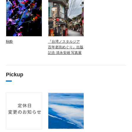
秋酔
『台湾ノスタルジア
百年老街めぐり』出版
記念 清永安雄 写真展
Pickup