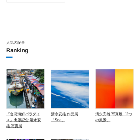
人気の記事
Ranking
『台湾海鮮パラダイ
清永安雄 作品展
清永安雄 写真展「2つ
ス』出版記念 清永安
「Sea」
の風景」
雄 写真展