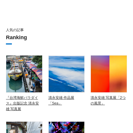
人気の記事
Ranking
『台湾海鮮パラダイ
清永安雄 作品展
清永安雄 写真展「2つ
ス』出版記念 清永安
「Sea」
の風景」
雄 写真展