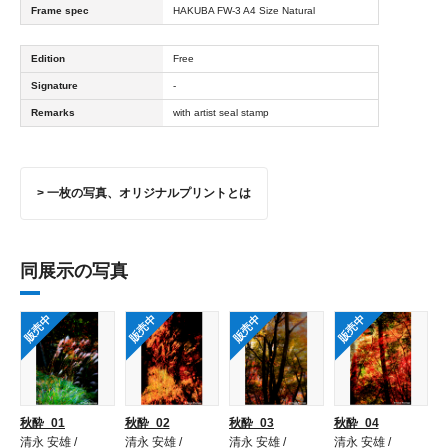
Frame spec
HAKUBA FW-3 A4 Size Natural
Edition
Free
Signature
-
Remarks
with artist seal stamp
> 一枚の写真、オリジナルプリントとは
同展示の写真
販売中
販売中
販売中
販売中
秋酔_01
秋酔_02
秋酔_03
秋酔_04
清永 安雄 /
清永 安雄 /
清永 安雄 /
清永 安雄 /