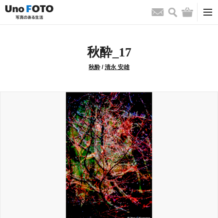
検索
バッグ
お問い合わせ
秋酔_17
秋酔
/
清永 安雄