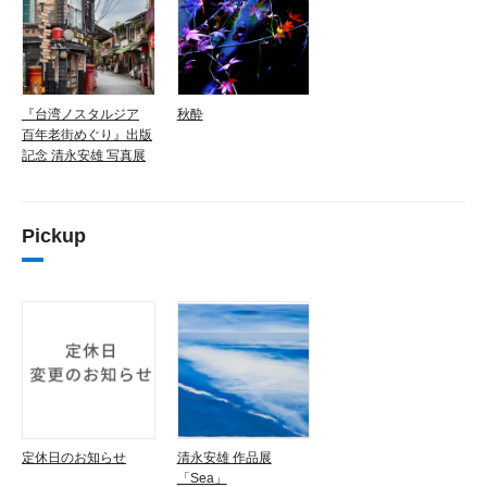
『台湾ノスタルジア
秋酔
百年老街めぐり』出版
記念 清永安雄 写真展
Pickup
定休日のお知らせ
清永安雄 作品展
「Sea」