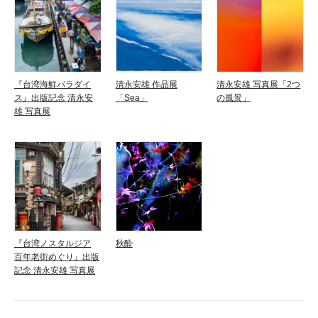
『台湾海鮮パラダイ
清永安雄 作品展
清永安雄 写真展「2つ
ス』出版記念 清永安
「Sea」
の風景」
雄 写真展
『台湾ノスタルジア
秋酔
百年老街めぐり』出版
記念 清永安雄 写真展