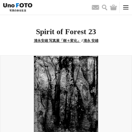
検索
バッグ
お問い合わせ
Spirit of Forest 23
清永安雄 写真展「樹々変化」
/
清永 安雄