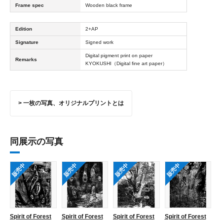
Frame spec
Wooden black frame
Edition
2+AP
Signature
Signed work
Digital pigment print on paper
Remarks
KYOKUSHI（Digital fine art paper）
> 一枚の写真、オリジナルプリントとは
同展示の写真
販売中
販売中
販売中
販売中
Spirit of Forest
Spirit of Forest
Spirit of Forest
Spirit of Forest