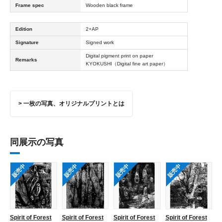
Frame spec
Wooden black frame
Edition
2+AP
Signature
Signed work
Digital pigment print on paper
Remarks
KYOKUSHI（Digital fine art paper）
> 一枚の写真、オリジナルプリントとは
同展示の写真
販売中
販売中
販売中
販売中
Spirit of Forest
Spirit of Forest
Spirit of Forest
Spirit of Forest