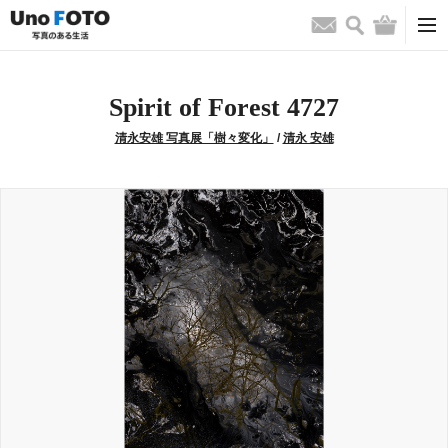
検索
バッグ
お問い合わせ
Spirit of Forest 4727
清永安雄 写真展「樹々変化」
/
清永 安雄