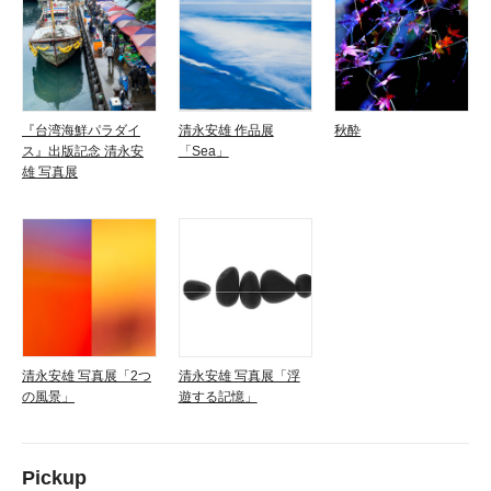
『台湾海鮮パラダイ
清永安雄 作品展
秋酔
ス』出版記念 清永安
「Sea」
雄 写真展
清永安雄 写真展「2つ
清永安雄 写真展「浮
の風景」
遊する記憶」
Pickup