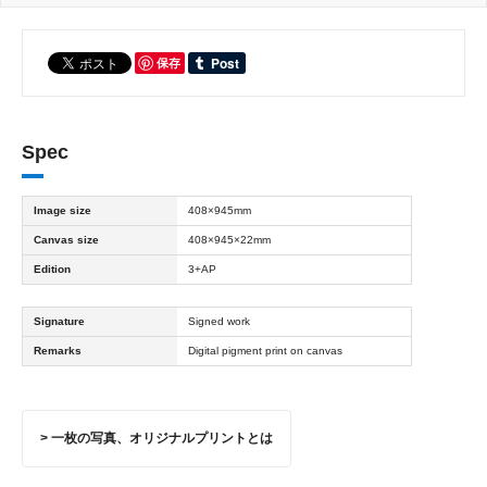
保存
Spec
Image size
408×945mm
Canvas size
408×945×22mm
Edition
3+AP
Signature
Signed work
Remarks
Digital pigment print on canvas
> 一枚の写真、オリジナルプリントとは