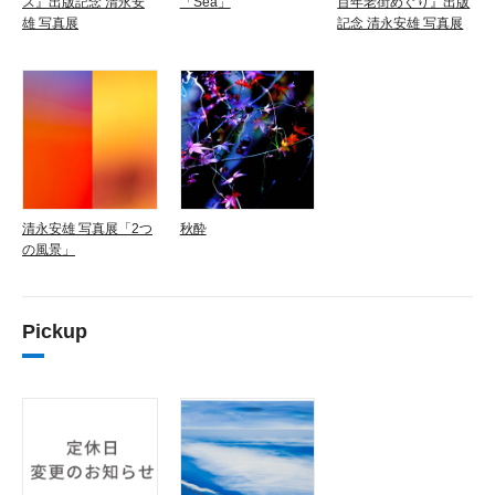
ス』出版記念 清永安
「Sea」
百年老街めぐり』出版
雄 写真展
記念 清永安雄 写真展
清永安雄 写真展「2つ
秋酔
の風景」
Pickup