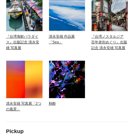
『台湾海鮮パラダイ
清永安雄 作品展
『台湾ノスタルジア
ス』出版記念 清永安
「Sea」
百年老街めぐり』出版
雄 写真展
記念 清永安雄 写真展
清永安雄 写真展「2つ
秋酔
の風景」
Pickup