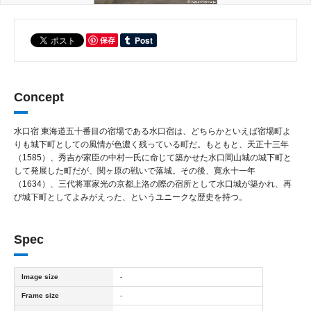
保存
Concept
水口宿 東海道五十番目の宿場である水口宿は、どちらかといえば宿場町よ
りも城下町としての風情が色濃く残っている町だ。もともと、天正十三年
（1585）、秀吉が家臣の中村一氏に命じて築かせた水口岡山城の城下町と
して発展した町だが、関ヶ原の戦いで落城。その後、寛永十一年
（1634）、三代将軍家光の京都上洛の際の宿所として水口城が築かれ、再
び城下町としてよみがえった、というユニークな歴史を持つ。
Spec
Image size
-
Frame size
-